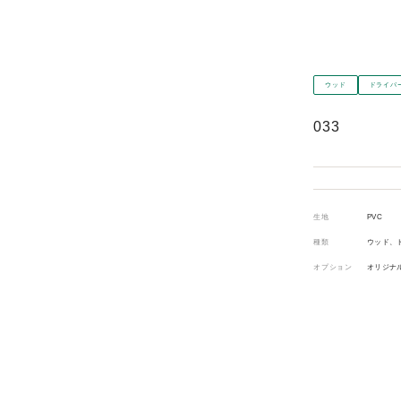
ウッド
ドライバ
033
生地
PVC
種類
ウッド、
オプション
オリジナ