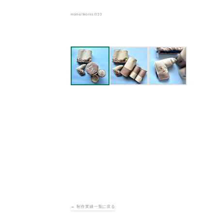
Home
/
Works
/
033
← 制作実績一覧に戻る