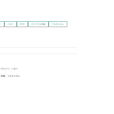
ー
パター
PVC
オリジナル刺繍
フルカスタム
ドライバー、パター
ル刺繍、フルカスタム