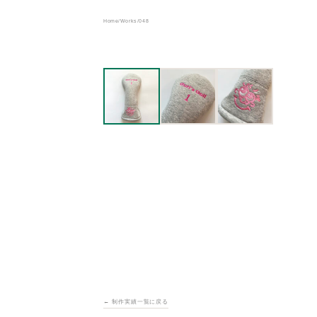
Home
/
Works
/
048
← 制作実績一覧に戻る