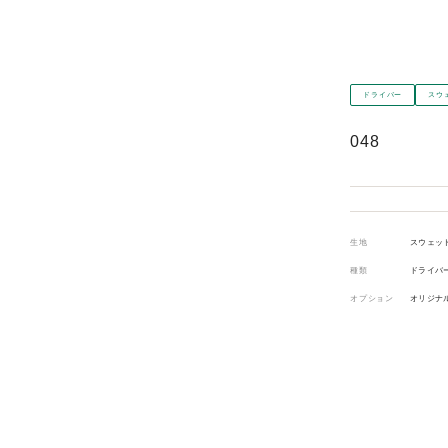
ドライバー
スウ
048
生地
スウェッ
種類
ドライバ
オプション
オリジナ