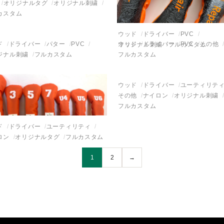
オリジナルタグ
オリジナル刺繍
カスタム
ウッド
ドライバー
PVC
ド
ドライバー
パター
PVC
ウッド
ドライバー
PVC
その他
オリジナル刺繍
フルカスタム
ジナル刺繍
フルカスタム
フルカスタム
ウッド
ドライバー
ユーティリテ
その他
ナイロン
オリジナル刺繍
フルカスタム
ド
ドライバー
ユーティリティ
ロン
オリジナルタグ
フルカスタム
1
2
→