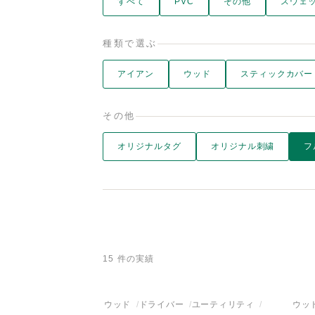
すべて
PVC
その他
スウェ
種類で選ぶ
アイアン
ウッド
スティックカバー
その他
オリジナルタグ
オリジナル刺繍
フ
15 件の実績
ウッド
ドライバー
ユーティリティ
ウッ