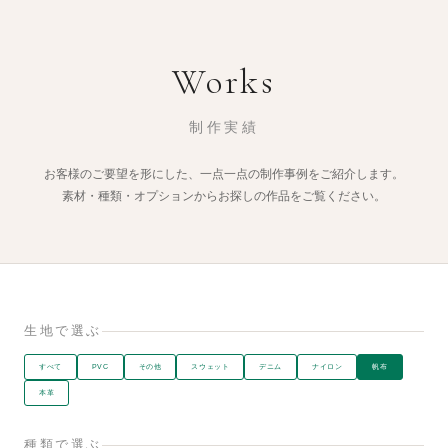
Works
制作実績
お客様のご要望を形にした、一点一点の制作事例をご紹介します。
素材・種類・オプションからお探しの作品をご覧ください。
生地で選ぶ
すべて
PVC
その他
スウェット
デニム
ナイロン
帆布
本革
種類で選ぶ