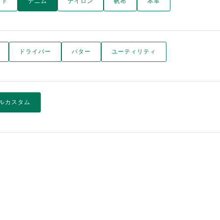
ット
デニム
ナイロン
帆布
本革
ドライバー
パター
ユーティリティ
ルカスタム