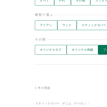
すべて
PVC
その他
スウェ
種類で選ぶ
アイアン
ウッド
スティックカバー
その他
オリジナルタグ
オリジナル刺繍
フ
1 件の実績
スティックカバー
デニム
ナイロン