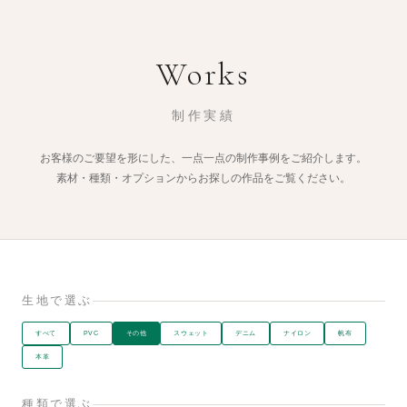
Works
制作実績
お客様のご要望を形にした、一点一点の制作事例をご紹介します。
素材・種類・オプションからお探しの作品をご覧ください。
生地で選ぶ
すべて
PVC
その他
スウェット
デニム
ナイロン
帆布
本革
種類で選ぶ