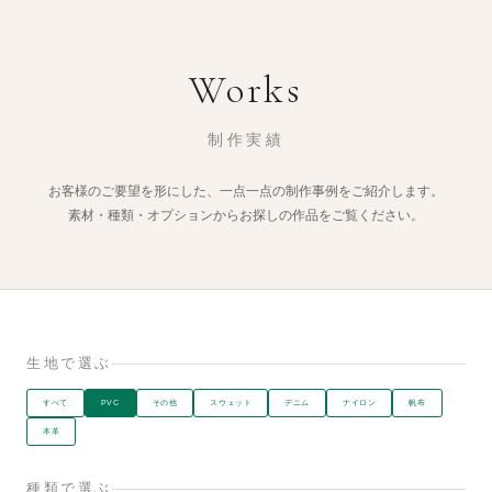
Works
制作実績
お客様のご要望を形にした、一点一点の制作事例をご紹介します。
素材・種類・オプションからお探しの作品をご覧ください。
生地で選ぶ
すべて
PVC
その他
スウェット
デニム
ナイロン
帆布
本革
種類で選ぶ