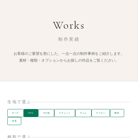
Works
制作実績
お客様のご要望を形にした、一点一点の制作事例をご紹介します。
素材・種類・オプションからお探しの作品をご覧ください。
生地で選ぶ
すべて
PVC
その他
スウェット
デニム
ナイロン
帆布
本革
種類で選ぶ