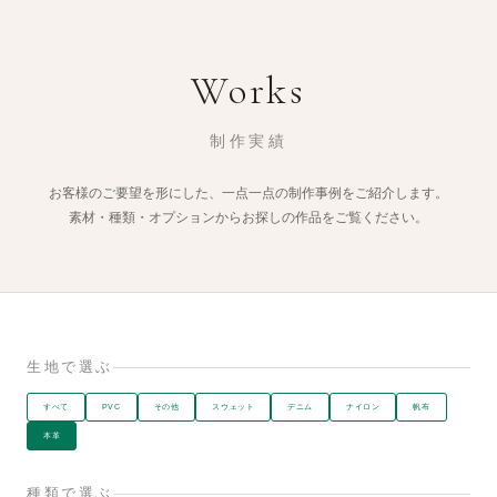
Works
制作実績
お客様のご要望を形にした、一点一点の制作事例をご紹介します。
素材・種類・オプションからお探しの作品をご覧ください。
生地で選ぶ
すべて
PVC
その他
スウェット
デニム
ナイロン
帆布
本革
種類で選ぶ