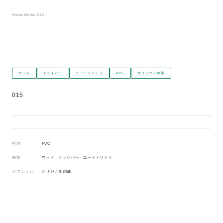
Home
/
Works
/
015
ウッド
ドライバー
ユーティリティ
PVC
オリジナル刺繍
015
生地
PVC
種類
ウッド、ドライバー、ユーティリティ
オプション
オリジナル刺繍