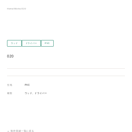
Home
/
Works
/
020
ウッド
ドライバー
PVC
020
生地
PVC
種類
ウッド、ドライバー
← 制作実績一覧に戻る